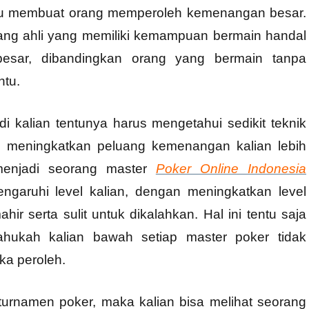
pu membuat orang memperoleh kemenangan besar.
ang ahli yang memiliki kemampuan bermain handal
besar, dibandingkan orang yang bermain tanpa
ntu.
i kalian tentunya harus mengetahui sedikit teknik
an meningkatkan peluang kemenangan kalian lebih
menjadi seorang master
Poker Online Indonesia
garuhi level kalian, dengan meningkatkan level
ir serta sulit untuk dikalahkan. Hal ini tentu saja
ahukah kalian bawah setiap master poker tidak
ka peroleh.
turnamen poker, maka kalian bisa melihat seorang