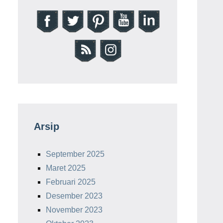
Arsip
September 2025
Maret 2025
Februari 2025
Desember 2023
November 2023