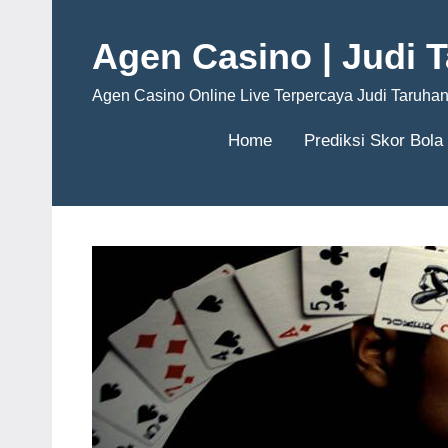
Skip
to
Agen Casino | Judi T
content
Agen Casino Online Live Terpercaya Judi Taruhan 
Home
Prediksi Skor Bola