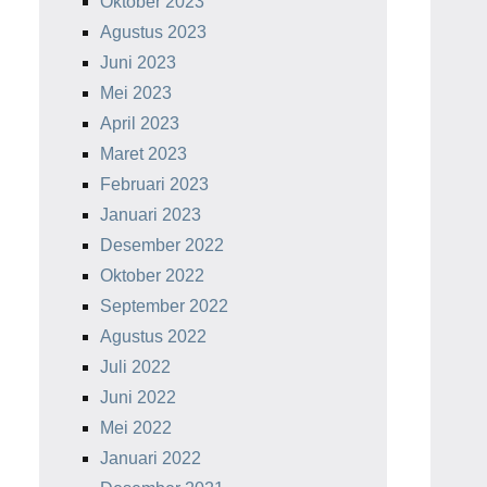
Oktober 2023
Agustus 2023
Juni 2023
Mei 2023
April 2023
Maret 2023
Februari 2023
Januari 2023
Desember 2022
Oktober 2022
September 2022
Agustus 2022
Juli 2022
Juni 2022
Mei 2022
Januari 2022