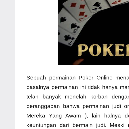
Sebuah permainan Poker Online menan
pasalnya permainan ini tidak hanya 
telah banyak menelah korban dengan
beranggapan bahwa permainan judi on
Mereka Yang Awam ), lain halnya d
keuntungan dari bermain judi. Meski 