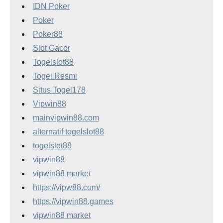
IDN Poker
Poker
Poker88
Slot Gacor
Togelslot88
Togel Resmi
Situs Togel178
Vipwin88
mainvipwin88.com
alternatif togelslot88
togelslot88
vipwin88
vipwin88 market
https://vipw88.com/
https://vipwin88.games
vipwin88 market