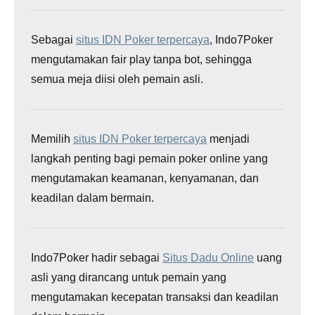
Sebagai
situs IDN Poker terpercaya
, Indo7Poker
mengutamakan fair play tanpa bot, sehingga
semua meja diisi oleh pemain asli.
Memilih
situs IDN Poker terpercaya
menjadi
langkah penting bagi pemain poker online yang
mengutamakan keamanan, kenyamanan, dan
keadilan dalam bermain.
Indo7Poker hadir sebagai
Situs Dadu Online
uang
asli yang dirancang untuk pemain yang
mengutamakan kecepatan transaksi dan keadilan