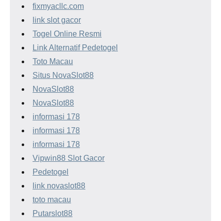
fixmyacllc.com
link slot gacor
Togel Online Resmi
Link Alternatif Pedetogel
Toto Macau
Situs NovaSlot88
NovaSlot88
NovaSlot88
informasi 178
informasi 178
informasi 178
Vipwin88 Slot Gacor
Pedetogel
link novaslot88
toto macau
Putarslot88