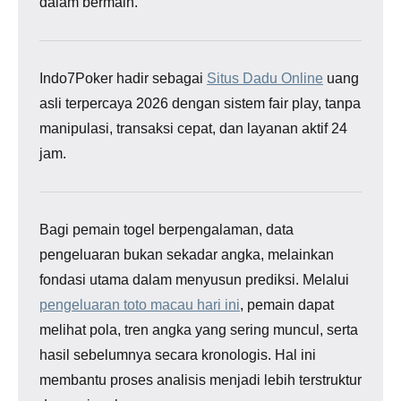
dalam bermain.
Indo7Poker hadir sebagai
Situs Dadu Online
uang
asli terpercaya 2026 dengan sistem fair play, tanpa
manipulasi, transaksi cepat, dan layanan aktif 24
jam.
Bagi pemain togel berpengalaman, data
pengeluaran bukan sekadar angka, melainkan
fondasi utama dalam menyusun prediksi. Melalui
pengeluaran toto macau hari ini
, pemain dapat
melihat pola, tren angka yang sering muncul, serta
hasil sebelumnya secara kronologis. Hal ini
membantu proses analisis menjadi lebih terstruktur