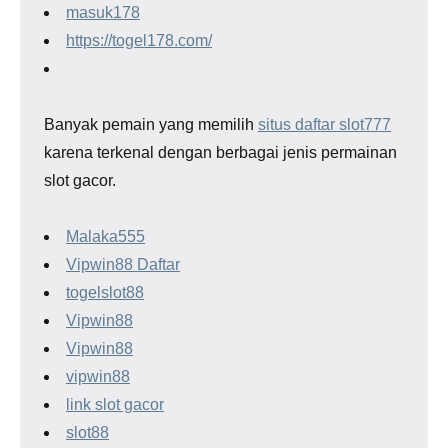
masuk178
https://togel178.com/
Banyak pemain yang memilih
situs daftar slot777
karena terkenal dengan berbagai jenis permainan
slot gacor.
Malaka555
Vipwin88 Daftar
togelslot88
Vipwin88
Vipwin88
vipwin88
link slot gacor
slot88