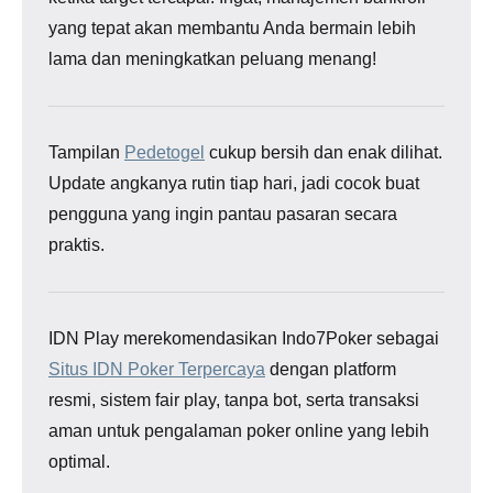
yang tepat akan membantu Anda bermain lebih
lama dan meningkatkan peluang menang!
Tampilan
Pedetogel
cukup bersih dan enak dilihat.
Update angkanya rutin tiap hari, jadi cocok buat
pengguna yang ingin pantau pasaran secara
praktis.
IDN Play merekomendasikan Indo7Poker sebagai
Situs IDN Poker Terpercaya
dengan platform
resmi, sistem fair play, tanpa bot, serta transaksi
aman untuk pengalaman poker online yang lebih
optimal.