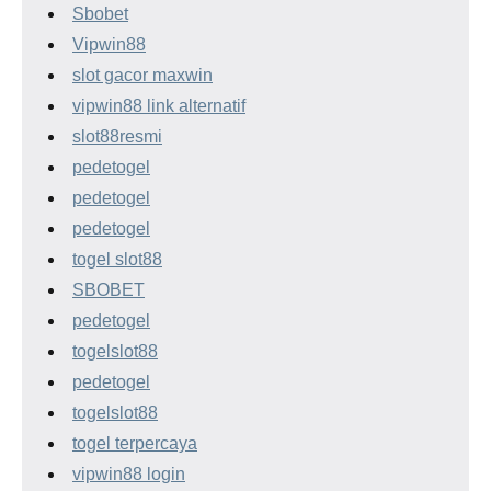
Sbobet
Vipwin88
slot gacor maxwin
vipwin88 link alternatif
slot88resmi
pedetogel
pedetogel
pedetogel
togel slot88
SBOBET
pedetogel
togelslot88
pedetogel
togelslot88
togel terpercaya
vipwin88 login