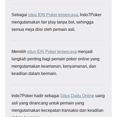
Sebagai
situs IDN Poker terpercaya
, Indo7Poker
mengutamakan fair play tanpa bot, sehingga
semua meja diisi oleh pemain asli.
Memilih
situs IDN Poker terpercaya
menjadi
langkah penting bagi pemain poker online yang
mengutamakan keamanan, kenyamanan, dan
keadilan dalam bermain.
Indo7Poker hadir sebagai
Situs Dadu Online
uang
asli yang dirancang untuk pemain yang
mengutamakan kecepatan transaksi dan keadilan