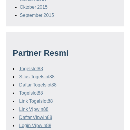
Oktober 2015
September 2015
Partner Resmi
Togelslot88
Situs Togelslot88
Daftar Togelslot88
Togelslot88
Link Togelslot88
Link Vipwin88
Daftar Vipwin88
Login Vipwin88