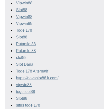
Vipwin88
Slot88
Vipwin88
Vipwin88
Togel178
Slot88
Putarslot88
Putarslot88
slot88
Slot Dana
Togel178 Alternatif
https://novaslot88.it.com/
vipwin88
togelslot88
Slot88
situs togel178