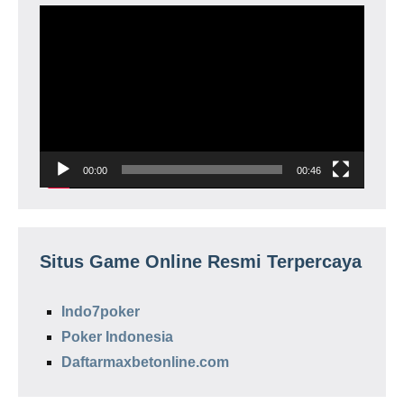
Pemutar
Video
00:00
00:46
Situs Game Online Resmi Terpercaya
Indo7poker
Poker Indonesia
Daftarmaxbetonline.com