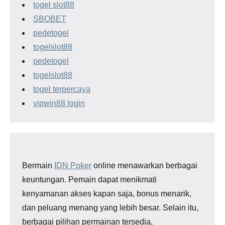
togel slot88
SBOBET
pedetogel
togelslot88
pedetogel
togelslot88
togel terpercaya
vipwin88 login
Bermain
IDN Poker
online menawarkan berbagai
keuntungan. Pemain dapat menikmati
kenyamanan akses kapan saja, bonus menarik,
dan peluang menang yang lebih besar. Selain itu,
berbagai pilihan permainan tersedia,