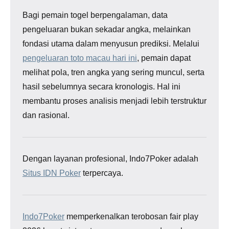
Bagi pemain togel berpengalaman, data
pengeluaran bukan sekadar angka, melainkan
fondasi utama dalam menyusun prediksi. Melalui
pengeluaran toto macau hari ini
, pemain dapat
melihat pola, tren angka yang sering muncul, serta
hasil sebelumnya secara kronologis. Hal ini
membantu proses analisis menjadi lebih terstruktur
dan rasional.
Dengan layanan profesional, Indo7Poker adalah
Situs IDN Poker
terpercaya.
Indo7Poker
memperkenalkan terobosan fair play