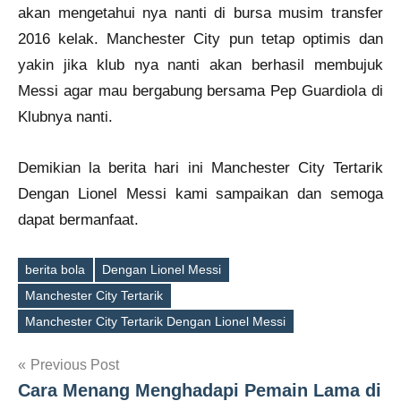
akan mengetahui nya nanti di bursa musim transfer
2016 kelak. Manchester City pun tetap optimis dan
yakin jika klub nya nanti akan berhasil membujuk
Messi agar mau bergabung bersama Pep Guardiola di
Klubnya nanti.
Demikian la berita hari ini Manchester City Tertarik
Dengan Lionel Messi kami sampaikan dan semoga
dapat bermanfaat.
berita bola
Dengan Lionel Messi
Manchester City Tertarik
Tags
Manchester City Tertarik Dengan Lionel Messi
Navigasi
Previous Post
Cara Menang Menghadapi Pemain Lama di