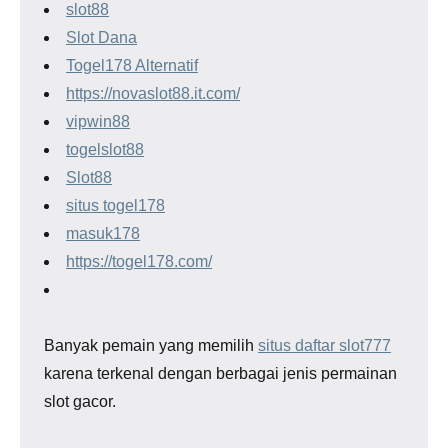
slot88
Slot Dana
Togel178 Alternatif
https://novaslot88.it.com/
vipwin88
togelslot88
Slot88
situs togel178
masuk178
https://togel178.com/
Banyak pemain yang memilih
situs daftar slot777
karena terkenal dengan berbagai jenis permainan
slot gacor.