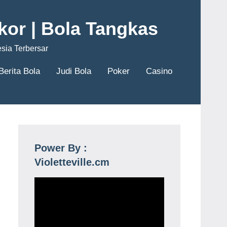
kor | Bola Tangkas
sia Terbersar
Berita Bola
Judi Bola
Poker
Casino
Power By :
Violetteville.cm
Pemutar
Video