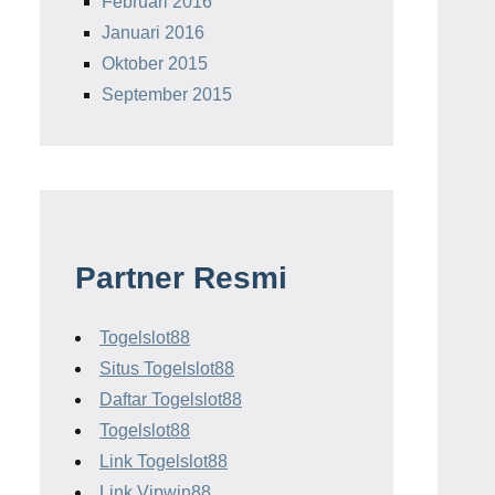
Februari 2016
Januari 2016
Oktober 2015
September 2015
Partner Resmi
Togelslot88
Situs Togelslot88
Daftar Togelslot88
Togelslot88
Link Togelslot88
Link Vipwin88