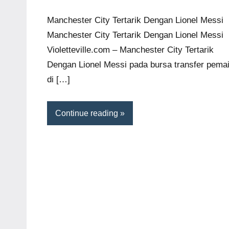
Bell
Manchester City Tertarik Dengan Lionel Messi
Manchester City Tertarik Dengan Lionel Messi
Violetteville.com – Manchester City Tertarik
Dengan Lionel Messi pada bursa transfer pema
di […]
Continue reading