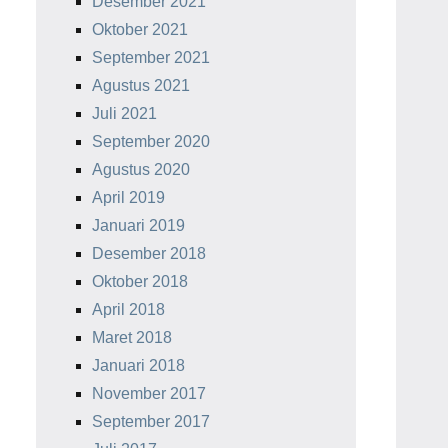
Desember 2021
Oktober 2021
September 2021
Agustus 2021
Juli 2021
September 2020
Agustus 2020
April 2019
Januari 2019
Desember 2018
Oktober 2018
April 2018
Maret 2018
Januari 2018
November 2017
September 2017