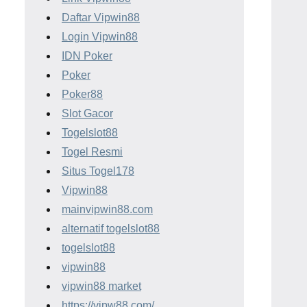
Daftar Vipwin88
Login Vipwin88
IDN Poker
Poker
Poker88
Slot Gacor
Togelslot88
Togel Resmi
Situs Togel178
Vipwin88
mainvipwin88.com
alternatif togelslot88
togelslot88
vipwin88
vipwin88 market
https://vipw88.com/