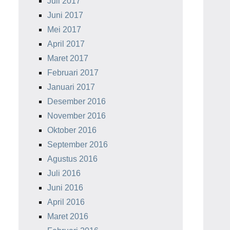
Juli 2017
Juni 2017
Mei 2017
April 2017
Maret 2017
Februari 2017
Januari 2017
Desember 2016
November 2016
Oktober 2016
September 2016
Agustus 2016
Juli 2016
Juni 2016
April 2016
Maret 2016