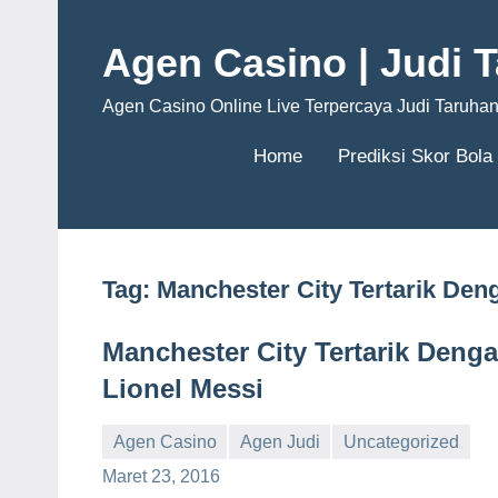
Skip
to
Agen Casino | Judi T
content
Agen Casino Online Live Terpercaya Judi Taruhan 
Home
Prediksi Skor Bola
Tag:
Manchester City Tertarik Den
Manchester City Tertarik Deng
Lionel Messi
Agen Casino
Agen Judi
Uncategorized
Keith
Maret 23, 2016