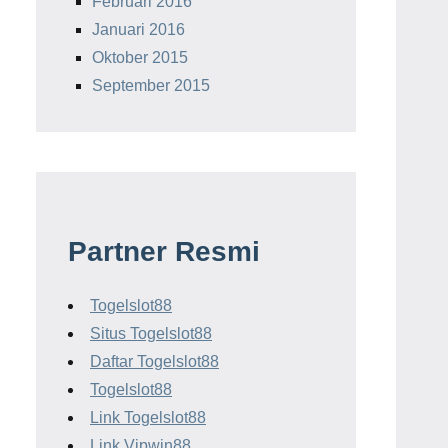
Februari 2016
Januari 2016
Oktober 2015
September 2015
Partner Resmi
Togelslot88
Situs Togelslot88
Daftar Togelslot88
Togelslot88
Link Togelslot88
Link Vipwin88