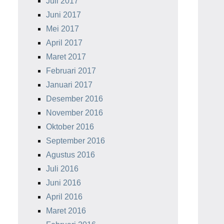
Juli 2017
Juni 2017
Mei 2017
April 2017
Maret 2017
Februari 2017
Januari 2017
Desember 2016
November 2016
Oktober 2016
September 2016
Agustus 2016
Juli 2016
Juni 2016
April 2016
Maret 2016