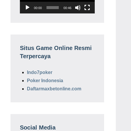
00:00
00:46
Situs Game Online Resmi
Terpercaya
Indo7poker
Poker Indonesia
Daftarmaxbetonline.com
Social Media