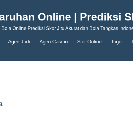
aruhan Online | Prediksi S
Bola Online Prediksi Skor Jitu Akurat dan Bola Tangkas Indone
Agen Judi
Agen Casino
Slot Online
Togel
a