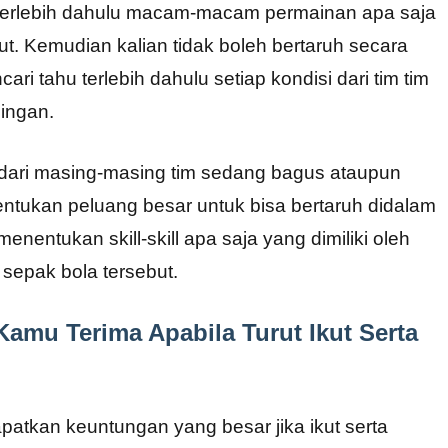
 terlebih dahulu macam-macam permainan apa saja
ut. Kemudian kalian tidak boleh bertaruh secara
ri tahu terlebih dahulu setiap kondisi dari tim tim
ingan.
dari masing-masing tim sedang bagus ataupun
tukan peluang besar untuk bisa bertaruh didalam
enentukan skill-skill apa saja yang dimiliki oleh
sepak bola tersebut.
amu Terima Apabila Turut Ikut Serta
atkan keuntungan yang besar jika ikut serta