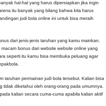
 Banyak hal-hal yang harus dipersiapkan jika ingin
ena itu banyak yang bilang bahwa kita harus
ingan judi bola online ini untuk bisa meraih
us dari jenis-jenis taruhan yang kamu mainkan.
 macam bonus dari website website online yang
ra seperti itu kamu bisa membuka peluang agar
sepakbola.
m taruhan permainan judi bola tersebut. Kalian bisa
 tidak diketahui oleh orang-orang pada umumnya.
pada kalian secara cuma-cuma apabila kalian aktif