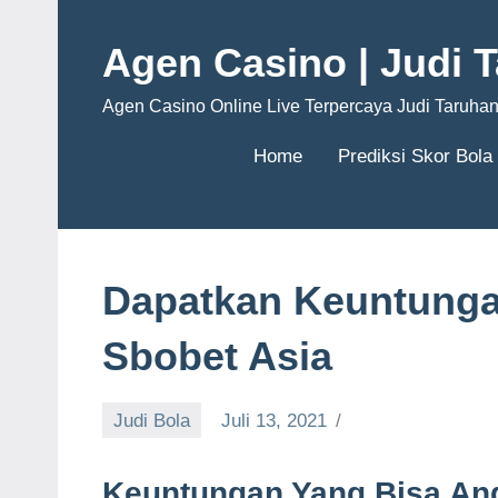
Skip
to
Agen Casino | Judi T
content
Agen Casino Online Live Terpercaya Judi Taruhan 
Home
Prediksi Skor Bola
Dapatkan Keuntungan
Sbobet Asia
Judi Bola
Juli 13, 2021
Keith
Bell
Keuntungan Yang Bisa And