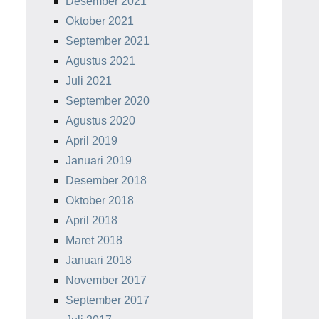
Desember 2021
Oktober 2021
September 2021
Agustus 2021
Juli 2021
September 2020
Agustus 2020
April 2019
Januari 2019
Desember 2018
Oktober 2018
April 2018
Maret 2018
Januari 2018
November 2017
September 2017