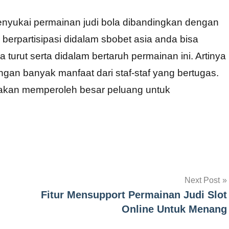
enyukai permainan judi bola dibandingkan dengan
 berpartisipasi didalam sbobet asia anda bisa
turut serta didalam bertaruh permainan ini. Artinya
an banyak manfaat dari staf-staf yang bertugas.
 akan memperoleh besar peluang untuk
Next Post
Fitur Mensupport Permainan Judi Slot
Online Untuk Menang