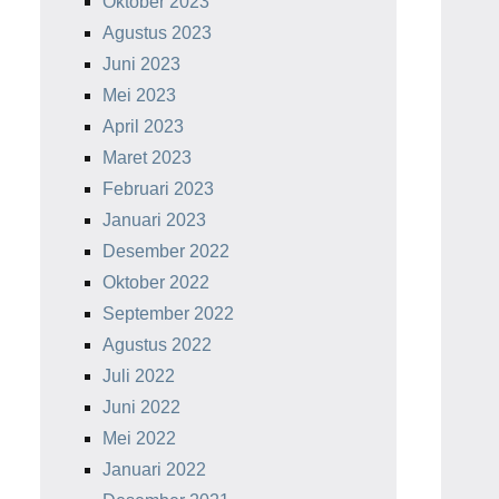
Oktober 2023
Agustus 2023
Juni 2023
Mei 2023
April 2023
Maret 2023
Februari 2023
Januari 2023
Desember 2022
Oktober 2022
September 2022
Agustus 2022
Juli 2022
Juni 2022
Mei 2022
Januari 2022