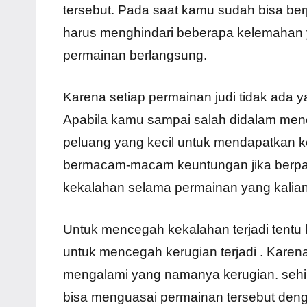
tersebut. Pada saat kamu sudah bisa berp
harus menghindari beberapa kelemahan 
permainan berlangsung.
Karena setiap permainan judi tidak ada 
Apabila kamu sampai salah didalam mene
peluang yang kecil untuk mendapatkan 
bermacam-macam keuntungan jika berparti
kekalahan selama permainan yang kalian
Untuk mencegah kekalahan terjadi ten
untuk mencegah kerugian terjadi . Karen
mengalami yang namanya kerugian. sehin
bisa menguasai permainan tersebut den