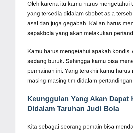
Oleh karena itu kamu harus mengetahui
yang tersedia didalam sbobet asia terseb
asal dan juga gegabah. Kalian harus menca
sepakbola yang akan melakukan pertand
Kamu harus mengetahui apakah kondisi 
sedang buruk. Sehingga kamu bisa menen
permainan ini. Yang terakhir kamu harus m
masing-masing tim didalam pertandingan 
Keunggulan Yang Akan Dapat K
Didalam Taruhan Judi Bola
Kita sebagai seorang pemain bisa mendap