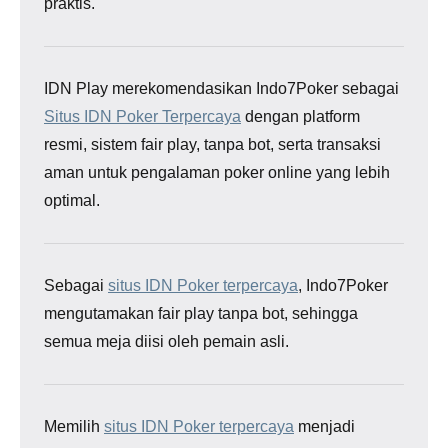
praktis.
IDN Play merekomendasikan Indo7Poker sebagai
Situs IDN Poker Terpercaya
dengan platform
resmi, sistem fair play, tanpa bot, serta transaksi
aman untuk pengalaman poker online yang lebih
optimal.
Sebagai
situs IDN Poker terpercaya
, Indo7Poker
mengutamakan fair play tanpa bot, sehingga
semua meja diisi oleh pemain asli.
Memilih
situs IDN Poker terpercaya
menjadi