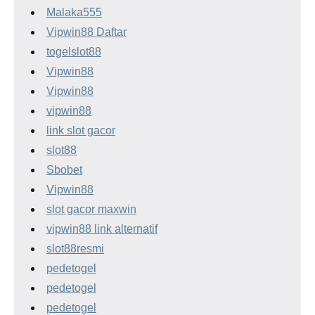
Malaka555
Vipwin88 Daftar
togelslot88
Vipwin88
Vipwin88
vipwin88
link slot gacor
slot88
Sbobet
Vipwin88
slot gacor maxwin
vipwin88 link alternatif
slot88resmi
pedetogel
pedetogel
pedetogel