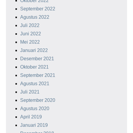
Oktober 2022
September 2022
Agustus 2022
Juli 2022
Juni 2022
Mei 2022
Januari 2022
Desember 2021
Oktober 2021
September 2021
Agustus 2021
Juli 2021
September 2020
Agustus 2020
April 2019
Januari 2019