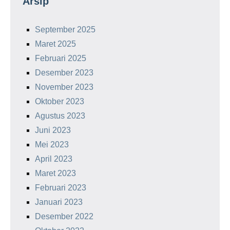
Arsip
September 2025
Maret 2025
Februari 2025
Desember 2023
November 2023
Oktober 2023
Agustus 2023
Juni 2023
Mei 2023
April 2023
Maret 2023
Februari 2023
Januari 2023
Desember 2022