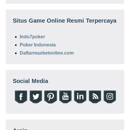
Situs Game Online Resmi Terpercaya
Indo7poker
Poker Indonesia
Daftarmaxbetonline.com
Social Media