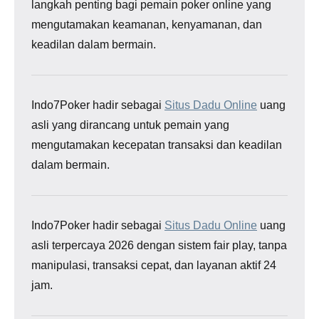
langkah penting bagi pemain poker online yang
mengutamakan keamanan, kenyamanan, dan
keadilan dalam bermain.
Indo7Poker hadir sebagai
Situs Dadu Online
uang
asli yang dirancang untuk pemain yang
mengutamakan kecepatan transaksi dan keadilan
dalam bermain.
Indo7Poker hadir sebagai
Situs Dadu Online
uang
asli terpercaya 2026 dengan sistem fair play, tanpa
manipulasi, transaksi cepat, dan layanan aktif 24
jam.