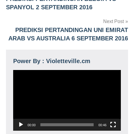
pos
SPANYOL 2 SEPTEMBER 2016
Next Post
PREDIKSI PERTANDINGAN UNI EMIRAT
ARAB VS AUSTRALIA 6 SEPTEMBER 2016
Power By : Violetteville.cm
Pemutar
Video
00:00
00:46