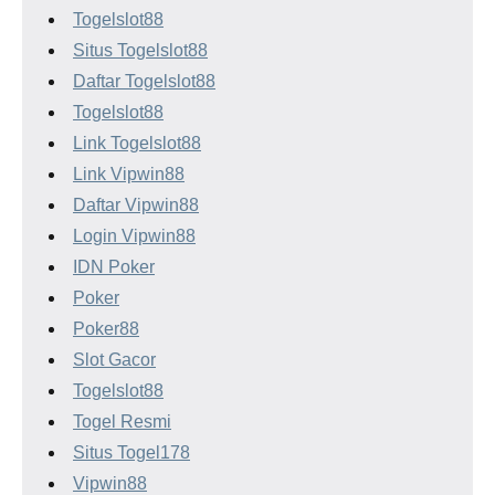
Togelslot88
Situs Togelslot88
Daftar Togelslot88
Togelslot88
Link Togelslot88
Link Vipwin88
Daftar Vipwin88
Login Vipwin88
IDN Poker
Poker
Poker88
Slot Gacor
Togelslot88
Togel Resmi
Situs Togel178
Vipwin88