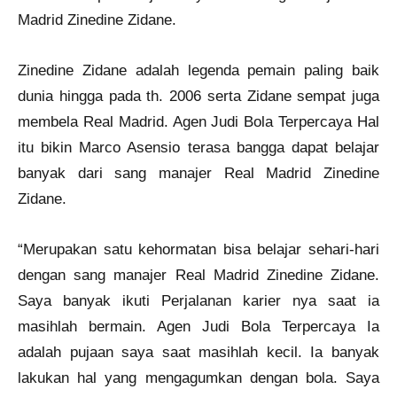
Madrid Zinedine Zidane.
Zinedine Zidane adalah legenda pemain paling baik
dunia hingga pada th. 2006 serta Zidane sempat juga
membela Real Madrid. Agen Judi Bola Terpercaya Hal
itu bikin Marco Asensio terasa bangga dapat belajar
banyak dari sang manajer Real Madrid Zinedine
Zidane.
“Merupakan satu kehormatan bisa belajar sehari-hari
dengan sang manajer Real Madrid Zinedine Zidane.
Saya banyak ikuti Perjalanan karier nya saat ia
masihlah bermain. Agen Judi Bola Terpercaya Ia
adalah pujaan saya saat masihlah kecil. Ia banyak
lakukan hal yang mengagumkan dengan bola. Saya