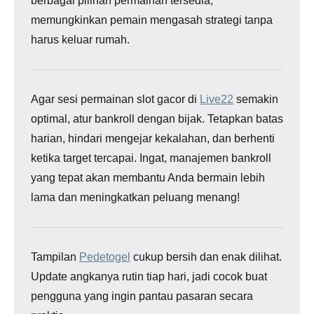
berbagai pilihan permainan tersedia,
memungkinkan pemain mengasah strategi tanpa
harus keluar rumah.
Agar sesi permainan slot gacor di
Live22
semakin
optimal, atur bankroll dengan bijak. Tetapkan batas
harian, hindari mengejar kekalahan, dan berhenti
ketika target tercapai. Ingat, manajemen bankroll
yang tepat akan membantu Anda bermain lebih
lama dan meningkatkan peluang menang!
Tampilan
Pedetogel
cukup bersih dan enak dilihat.
Update angkanya rutin tiap hari, jadi cocok buat
pengguna yang ingin pantau pasaran secara