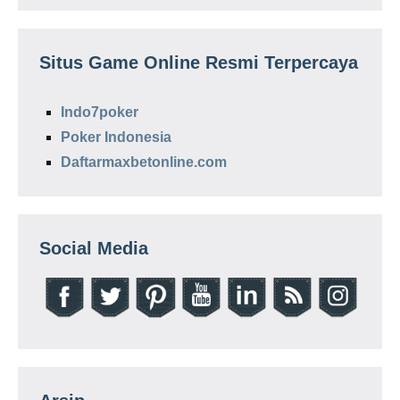
Situs Game Online Resmi Terpercaya
Indo7poker
Poker Indonesia
Daftarmaxbetonline.com
Social Media