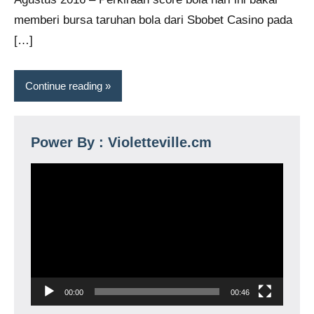
memberi bursa taruhan bola dari Sbobet Casino pada
[…]
Continue reading
Power By : Violetteville.cm
Pemutar
Video
00:00
00:46