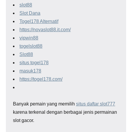
slot88
Slot Dana
Togel178 Alternatif
https://novaslot88.it.com/
vipwin88
togelslot88
Slot88
situs togel178
masuk178
https://togel178.com/
Banyak pemain yang memilih
situs daftar slot777
karena terkenal dengan berbagai jenis permainan
slot gacor.