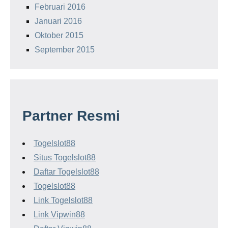
Februari 2016
Januari 2016
Oktober 2015
September 2015
Partner Resmi
Togelslot88
Situs Togelslot88
Daftar Togelslot88
Togelslot88
Link Togelslot88
Link Vipwin88