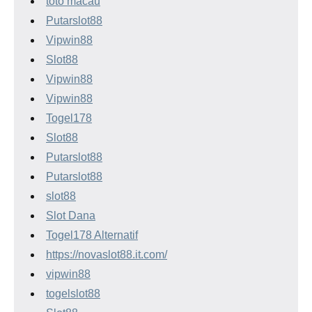
toto macau
Putarslot88
Vipwin88
Slot88
Vipwin88
Vipwin88
Togel178
Slot88
Putarslot88
Putarslot88
slot88
Slot Dana
Togel178 Alternatif
https://novaslot88.it.com/
vipwin88
togelslot88