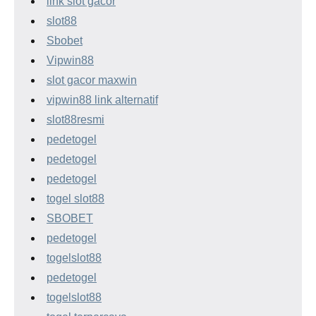
link slot gacor
slot88
Sbobet
Vipwin88
slot gacor maxwin
vipwin88 link alternatif
slot88resmi
pedetogel
pedetogel
pedetogel
togel slot88
SBOBET
pedetogel
togelslot88
pedetogel
togelslot88