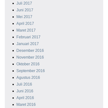
Juli 2017
Juni 2017
Mei 2017
April 2017
Maret 2017
Februari 2017
Januari 2017
Desember 2016
November 2016
Oktober 2016
September 2016
Agustus 2016
Juli 2016
Juni 2016
April 2016
Maret 2016