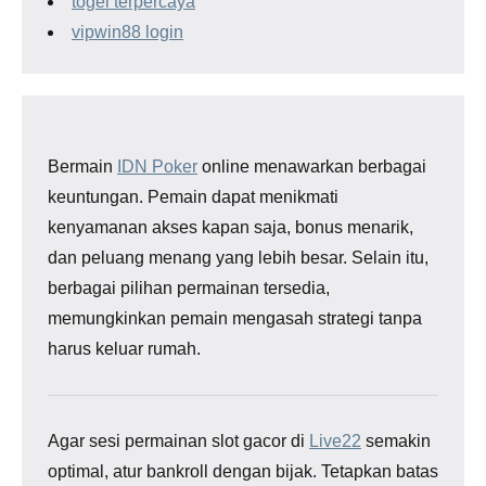
togel terpercaya
vipwin88 login
Bermain
IDN Poker
online menawarkan berbagai
keuntungan. Pemain dapat menikmati
kenyamanan akses kapan saja, bonus menarik,
dan peluang menang yang lebih besar. Selain itu,
berbagai pilihan permainan tersedia,
memungkinkan pemain mengasah strategi tanpa
harus keluar rumah.
Agar sesi permainan slot gacor di
Live22
semakin
optimal, atur bankroll dengan bijak. Tetapkan batas