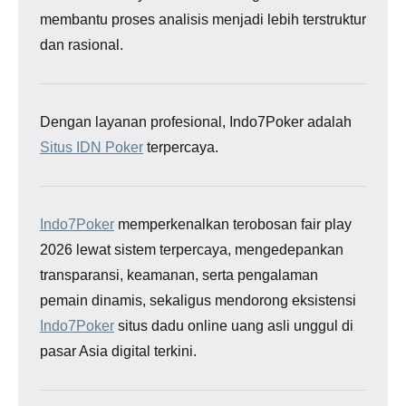
membantu proses analisis menjadi lebih terstruktur
dan rasional.
Dengan layanan profesional, Indo7Poker adalah
Situs IDN Poker
terpercaya.
Indo7Poker
memperkenalkan terobosan fair play
2026 lewat sistem terpercaya, mengedepankan
transparansi, keamanan, serta pengalaman
pemain dinamis, sekaligus mendorong eksistensi
Indo7Poker
situs dadu online uang asli unggul di
pasar Asia digital terkini.