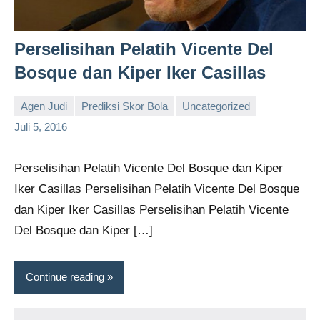
Perselisihan Pelatih Vicente Del
Bosque dan Kiper Iker Casillas
Agen Judi
Prediksi Skor Bola
Uncategorized
Keith
Juli 5, 2016
Bell
Perselisihan Pelatih Vicente Del Bosque dan Kiper
Iker Casillas Perselisihan Pelatih Vicente Del Bosque
dan Kiper Iker Casillas Perselisihan Pelatih Vicente
Del Bosque dan Kiper […]
Continue reading