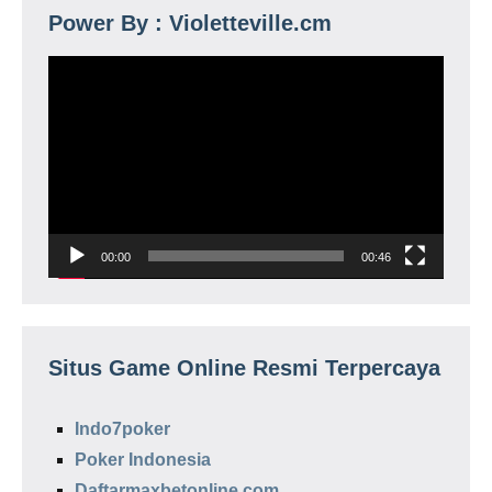
Power By : Violetteville.cm
Pemutar
Video
00:00
00:46
Situs Game Online Resmi Terpercaya
Indo7poker
Poker Indonesia
Daftarmaxbetonline.com