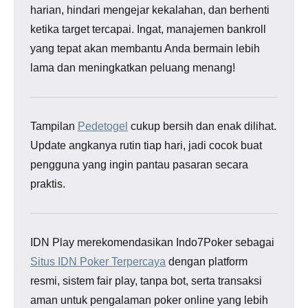
harian, hindari mengejar kekalahan, dan berhenti
ketika target tercapai. Ingat, manajemen bankroll
yang tepat akan membantu Anda bermain lebih
lama dan meningkatkan peluang menang!
Tampilan
Pedetogel
cukup bersih dan enak dilihat.
Update angkanya rutin tiap hari, jadi cocok buat
pengguna yang ingin pantau pasaran secara
praktis.
IDN Play merekomendasikan Indo7Poker sebagai
Situs IDN Poker Terpercaya
dengan platform
resmi, sistem fair play, tanpa bot, serta transaksi
aman untuk pengalaman poker online yang lebih