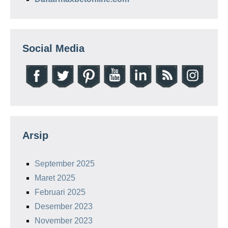
Social Media
Arsip
September 2025
Maret 2025
Februari 2025
Desember 2023
November 2023