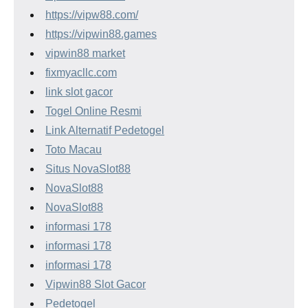
https://vipw88.com/
https://vipwin88.games
vipwin88 market
fixmyacllc.com
link slot gacor
Togel Online Resmi
Link Alternatif Pedetogel
Toto Macau
Situs NovaSlot88
NovaSlot88
NovaSlot88
informasi 178
informasi 178
informasi 178
Vipwin88 Slot Gacor
Pedetogel