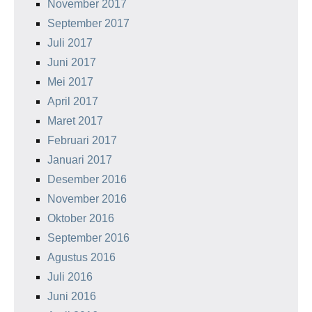
November 2017
September 2017
Juli 2017
Juni 2017
Mei 2017
April 2017
Maret 2017
Februari 2017
Januari 2017
Desember 2016
November 2016
Oktober 2016
September 2016
Agustus 2016
Juli 2016
Juni 2016