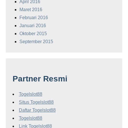
April 2016
Maret 2016
Februari 2016
Januari 2016
Oktober 2015
September 2015
Partner Resmi
Togelslot88
Situs Togelslot88
Daftar Togelslot88
Togelslot88
Link Togelslot88