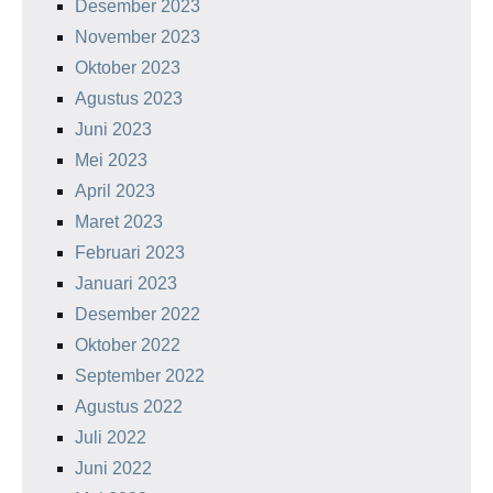
Desember 2023
November 2023
Oktober 2023
Agustus 2023
Juni 2023
Mei 2023
April 2023
Maret 2023
Februari 2023
Januari 2023
Desember 2022
Oktober 2022
September 2022
Agustus 2022
Juli 2022
Juni 2022