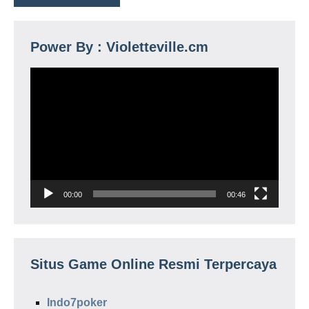
Power By : Violetteville.cm
Pemutar
Video
00:00
00:46
Situs Game Online Resmi Terpercaya
Indo7poker