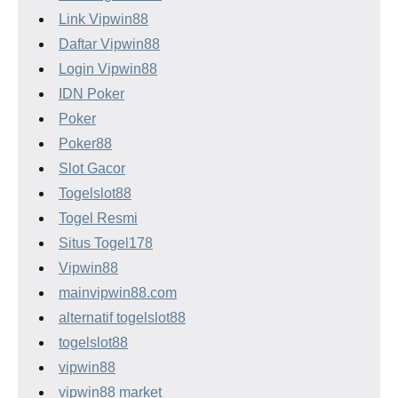
Link Vipwin88
Daftar Vipwin88
Login Vipwin88
IDN Poker
Poker
Poker88
Slot Gacor
Togelslot88
Togel Resmi
Situs Togel178
Vipwin88
mainvipwin88.com
alternatif togelslot88
togelslot88
vipwin88
vipwin88 market