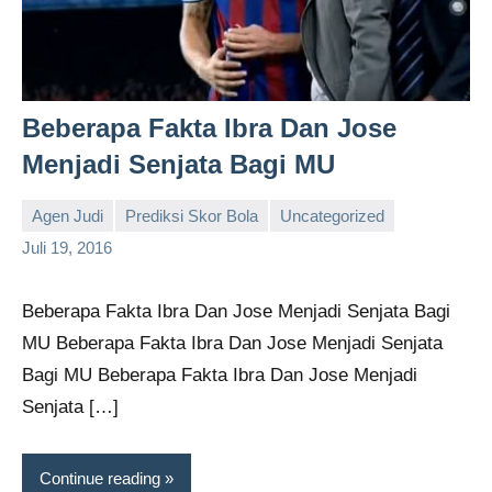
Beberapa Fakta Ibra Dan Jose
Menjadi Senjata Bagi MU
Agen Judi
Prediksi Skor Bola
Uncategorized
Keith
Juli 19, 2016
Bell
Beberapa Fakta Ibra Dan Jose Menjadi Senjata Bagi
MU Beberapa Fakta Ibra Dan Jose Menjadi Senjata
Bagi MU Beberapa Fakta Ibra Dan Jose Menjadi
Senjata […]
Continue reading