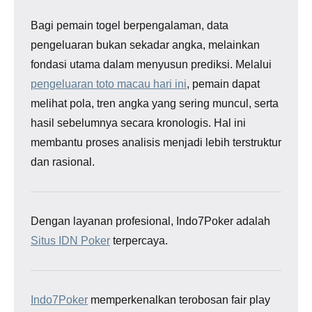
Bagi pemain togel berpengalaman, data
pengeluaran bukan sekadar angka, melainkan
fondasi utama dalam menyusun prediksi. Melalui
pengeluaran toto macau hari ini
, pemain dapat
melihat pola, tren angka yang sering muncul, serta
hasil sebelumnya secara kronologis. Hal ini
membantu proses analisis menjadi lebih terstruktur
dan rasional.
Dengan layanan profesional, Indo7Poker adalah
Situs IDN Poker
terpercaya.
Indo7Poker
memperkenalkan terobosan fair play