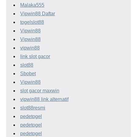
Malaka555
Vipwin88 Daftar
togelslot88
Vipwin88
Vipwin88
vipwin88
link slot gacor
slot88
Sbobet
Vipwin88
slot gacor maxwin
vipwin88 link alternatif
slot88resmi
pedetogel
pedetogel
pedetogel