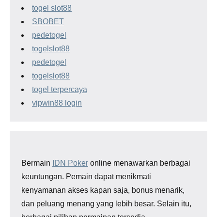
togel slot88
SBOBET
pedetogel
togelslot88
pedetogel
togelslot88
togel terpercaya
vipwin88 login
Bermain
IDN Poker
online menawarkan berbagai
keuntungan. Pemain dapat menikmati
kenyamanan akses kapan saja, bonus menarik,
dan peluang menang yang lebih besar. Selain itu,