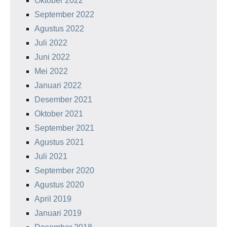
Oktober 2022
September 2022
Agustus 2022
Juli 2022
Juni 2022
Mei 2022
Januari 2022
Desember 2021
Oktober 2021
September 2021
Agustus 2021
Juli 2021
September 2020
Agustus 2020
April 2019
Januari 2019