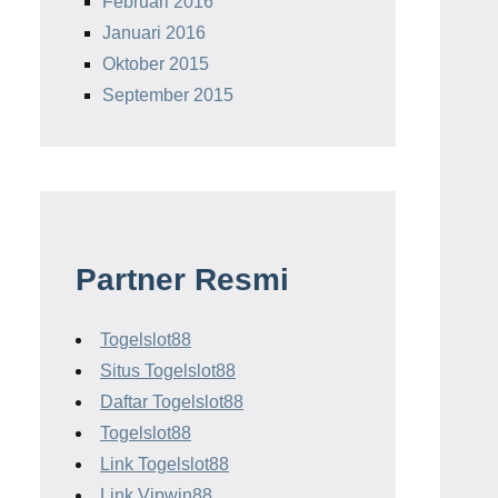
Februari 2016
Januari 2016
Oktober 2015
September 2015
Partner Resmi
Togelslot88
Situs Togelslot88
Daftar Togelslot88
Togelslot88
Link Togelslot88
Link Vipwin88