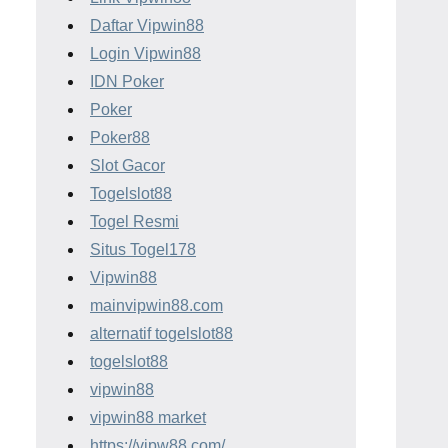
Daftar Vipwin88
Login Vipwin88
IDN Poker
Poker
Poker88
Slot Gacor
Togelslot88
Togel Resmi
Situs Togel178
Vipwin88
mainvipwin88.com
alternatif togelslot88
togelslot88
vipwin88
vipwin88 market
https://vipw88.com/