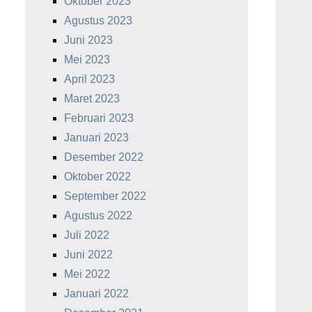
Oktober 2023
Agustus 2023
Juni 2023
Mei 2023
April 2023
Maret 2023
Februari 2023
Januari 2023
Desember 2022
Oktober 2022
September 2022
Agustus 2022
Juli 2022
Juni 2022
Mei 2022
Januari 2022