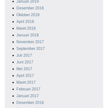
Januari 2019
Desember 2018
Oktober 2018
April 2018
Maret 2018
Januari 2018
November 2017
September 2017
Juli 2017
Juni 2017
Mei 2017
April 2017
Maret 2017
Februari 2017
Januari 2017
Desember 2016