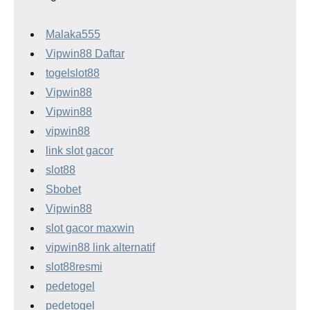
Malaka555
Vipwin88 Daftar
togelslot88
Vipwin88
Vipwin88
vipwin88
link slot gacor
slot88
Sbobet
Vipwin88
slot gacor maxwin
vipwin88 link alternatif
slot88resmi
pedetogel
pedetogel