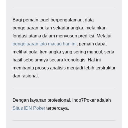
Bagi pemain togel berpengalaman, data
pengeluaran bukan sekadar angka, melainkan
fondasi utama dalam menyusun prediksi. Melalui
pengeluaran toto macau hari ini
, pemain dapat
melihat pola, tren angka yang sering muncul, serta
hasil sebelumnya secara kronologis. Hal ini
membantu proses analisis menjadi lebih terstruktur
dan rasional.
Dengan layanan profesional, Indo7Poker adalah
Situs IDN Poker
terpercaya.