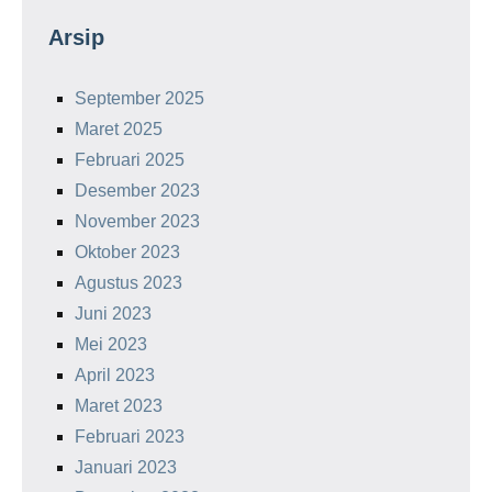
Arsip
September 2025
Maret 2025
Februari 2025
Desember 2023
November 2023
Oktober 2023
Agustus 2023
Juni 2023
Mei 2023
April 2023
Maret 2023
Februari 2023
Januari 2023