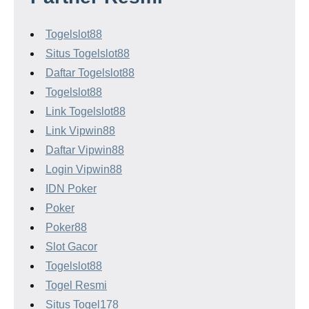
Togelslot88
Situs Togelslot88
Daftar Togelslot88
Togelslot88
Link Togelslot88
Link Vipwin88
Daftar Vipwin88
Login Vipwin88
IDN Poker
Poker
Poker88
Slot Gacor
Togelslot88
Togel Resmi
Situs Togel178