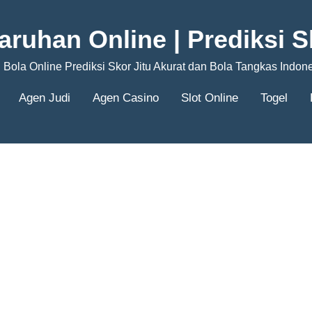
aruhan Online | Prediksi S
Bola Online Prediksi Skor Jitu Akurat dan Bola Tangkas Indone
Agen Judi
Agen Casino
Slot Online
Togel