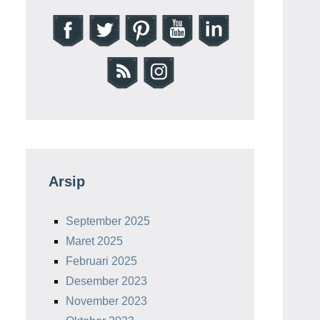
Arsip
September 2025
Maret 2025
Februari 2025
Desember 2023
November 2023