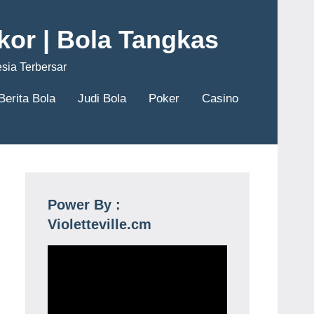
kor | Bola Tangkas
sia Terbersar
Berita Bola
Judi Bola
Poker
Casino
Power By :
Violetteville.cm
Pemutar
Video