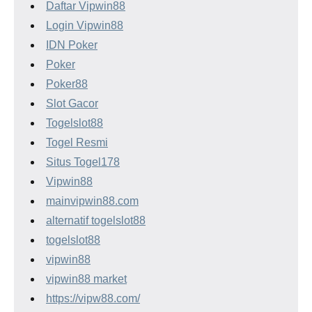
Daftar Vipwin88
Login Vipwin88
IDN Poker
Poker
Poker88
Slot Gacor
Togelslot88
Togel Resmi
Situs Togel178
Vipwin88
mainvipwin88.com
alternatif togelslot88
togelslot88
vipwin88
vipwin88 market
https://vipw88.com/