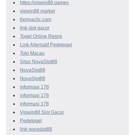
https://vipwin88.games
vipwin88 market
fixmyacllc.com
link slot gacor
Togel Online Resmi
Link Alternatif Pedetogel
Toto Macau
Situs NovaSlot88
NovaSlot88
NovaSlot88
informasi 178
informasi 178
informasi 178
Vipwin88 Slot Gacor
Pedetogel
link novaslot88