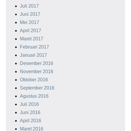
Juli 2017
Juni 2017
Mei 2017
April 2017
Maret 2017
Februari 2017
Januari 2017
Desember 2016
November 2016
Oktober 2016
September 2016
Agustus 2016
Juli 2016
Juni 2016
April 2016
Maret 2016