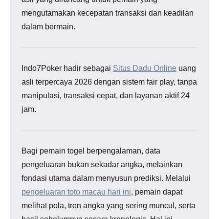
mengutamakan kecepatan transaksi dan keadilan
dalam bermain.
Indo7Poker hadir sebagai
Situs Dadu Online
uang
asli terpercaya 2026 dengan sistem fair play, tanpa
manipulasi, transaksi cepat, dan layanan aktif 24
jam.
Bagi pemain togel berpengalaman, data
pengeluaran bukan sekadar angka, melainkan
fondasi utama dalam menyusun prediksi. Melalui
pengeluaran toto macau hari ini
, pemain dapat
melihat pola, tren angka yang sering muncul, serta