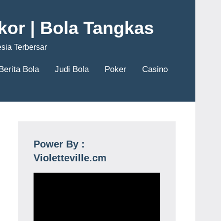
kor | Bola Tangkas
sia Terbersar
Berita Bola
Judi Bola
Poker
Casino
Power By :
Violetteville.cm
Pemutar
Video