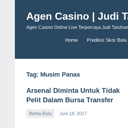
Skip
to
Agen Casino | Judi T
content
Agen Casino Online Live Terpercaya Judi Taruhan 
Home
Prediksi Skor Bola
Tag:
Musim Panas
Arsenal Diminta Untuk Tidak
Pelit Dalam Bursa Transfer
Berita Bola
Juni 18, 2017
Keith
Bell