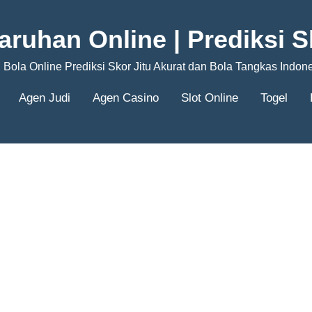
aruhan Online | Prediksi S
Bola Online Prediksi Skor Jitu Akurat dan Bola Tangkas Indone
Agen Judi
Agen Casino
Slot Online
Togel