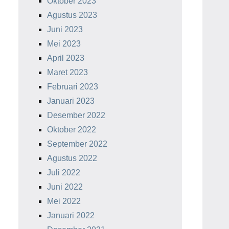
Oktober 2023
Agustus 2023
Juni 2023
Mei 2023
April 2023
Maret 2023
Februari 2023
Januari 2023
Desember 2022
Oktober 2022
September 2022
Agustus 2022
Juli 2022
Juni 2022
Mei 2022
Januari 2022