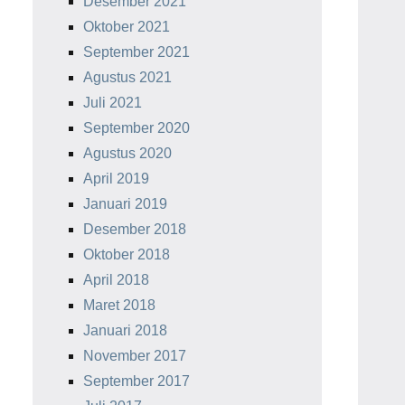
Desember 2021
Oktober 2021
September 2021
Agustus 2021
Juli 2021
September 2020
Agustus 2020
April 2019
Januari 2019
Desember 2018
Oktober 2018
April 2018
Maret 2018
Januari 2018
November 2017
September 2017