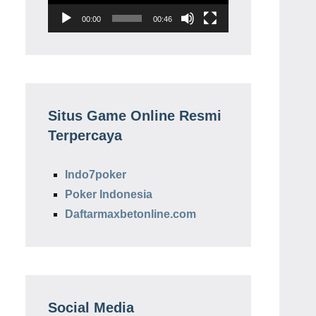
00:00
00:46
Situs Game Online Resmi
Terpercaya
Indo7poker
Poker Indonesia
Daftarmaxbetonline.com
Social Media