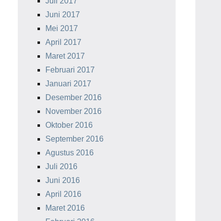
Juli 2017
Juni 2017
Mei 2017
April 2017
Maret 2017
Februari 2017
Januari 2017
Desember 2016
November 2016
Oktober 2016
September 2016
Agustus 2016
Juli 2016
Juni 2016
April 2016
Maret 2016