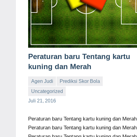
Peraturan baru Tentang kartu
kuning dan Merah
Agen Judi
Prediksi Skor Bola
Uncategorized
Keith
Juli 21, 2016
Bell
Peraturan baru Tentang kartu kuning dan Merah
Peraturan baru Tentang kartu kuning dan Merah
Peraturan baru Tentang kartu kuning dan Merah