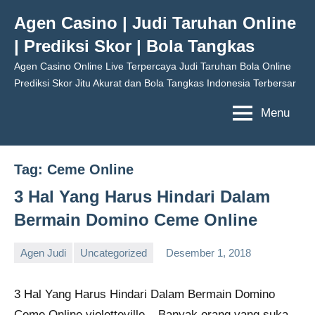
Skip
Agen Casino | Judi Taruhan Online
to
| Prediksi Skor | Bola Tangkas
content
Agen Casino Online Live Terpercaya Judi Taruhan Bola Online
Prediksi Skor Jitu Akurat dan Bola Tangkas Indonesia Terbersar
Menu
Tag:
Ceme Online
3 Hal Yang Harus Hindari Dalam
Bermain Domino Ceme Online
Agen Judi
Uncategorized
Desember 1, 2018
Keith
Bell
3 Hal Yang Harus Hindari Dalam Bermain Domino
Ceme Online violetteville – Banyak orang yang suka