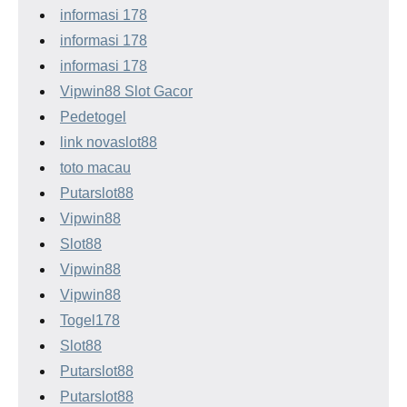
informasi 178
informasi 178
informasi 178
Vipwin88 Slot Gacor
Pedetogel
link novaslot88
toto macau
Putarslot88
Vipwin88
Slot88
Vipwin88
Vipwin88
Togel178
Slot88
Putarslot88
Putarslot88