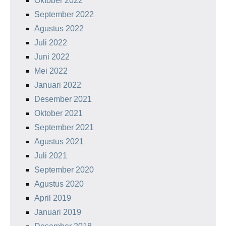
Oktober 2022
September 2022
Agustus 2022
Juli 2022
Juni 2022
Mei 2022
Januari 2022
Desember 2021
Oktober 2021
September 2021
Agustus 2021
Juli 2021
September 2020
Agustus 2020
April 2019
Januari 2019