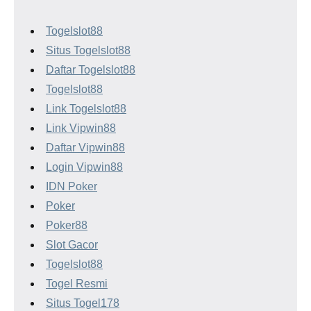
Togelslot88
Situs Togelslot88
Daftar Togelslot88
Togelslot88
Link Togelslot88
Link Vipwin88
Daftar Vipwin88
Login Vipwin88
IDN Poker
Poker
Poker88
Slot Gacor
Togelslot88
Togel Resmi
Situs Togel178