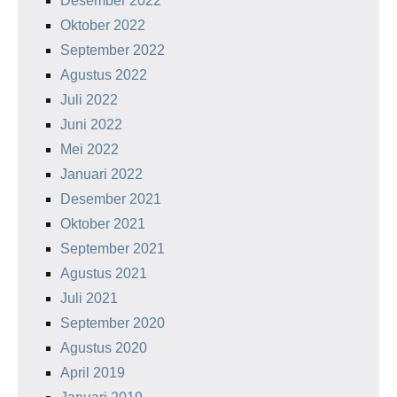
Desember 2022
Oktober 2022
September 2022
Agustus 2022
Juli 2022
Juni 2022
Mei 2022
Januari 2022
Desember 2021
Oktober 2021
September 2021
Agustus 2021
Juli 2021
September 2020
Agustus 2020
April 2019