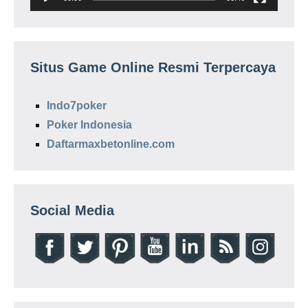
Situs Game Online Resmi Terpercaya
Indo7poker
Poker Indonesia
Daftarmaxbetonline.com
Social Media