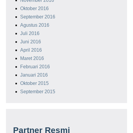
November 2016
Oktober 2016
September 2016
Agustus 2016
Juli 2016
Juni 2016
April 2016
Maret 2016
Februari 2016
Januari 2016
Oktober 2015
September 2015
Partner Resmi