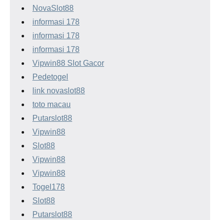
NovaSlot88
informasi 178
informasi 178
informasi 178
Vipwin88 Slot Gacor
Pedetogel
link novaslot88
toto macau
Putarslot88
Vipwin88
Slot88
Vipwin88
Vipwin88
Togel178
Slot88
Putarslot88