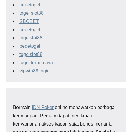
pedetogel
togel slot88
SBOBET
pedetogel
togelslot88
pedetogel
togelslot88
togel terpercaya
vipwin88 login
Bermain
IDN Poker
online menawarkan berbagai
keuntungan. Pemain dapat menikmati
kenyamanan akses kapan saja, bonus menarik,