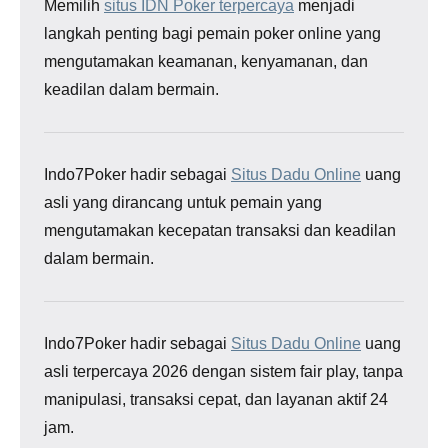
Memilih
situs IDN Poker terpercaya
menjadi
langkah penting bagi pemain poker online yang
mengutamakan keamanan, kenyamanan, dan
keadilan dalam bermain.
Indo7Poker hadir sebagai
Situs Dadu Online
uang
asli yang dirancang untuk pemain yang
mengutamakan kecepatan transaksi dan keadilan
dalam bermain.
Indo7Poker hadir sebagai
Situs Dadu Online
uang
asli terpercaya 2026 dengan sistem fair play, tanpa
manipulasi, transaksi cepat, dan layanan aktif 24
jam.