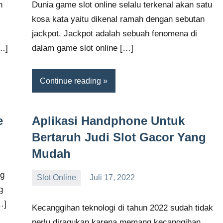
n
Dunia game slot online selalu terkenal akan satu
kosa kata yaitu dikenal ramah dengan sebutan
jackpot. Jackpot adalah sebuah fenomena di
…]
dalam game slot online […]
Continue reading
e
Aplikasi Handphone Untuk
Bertaruh Judi Slot Gacor Yang
Mudah
ng
Slot Online
Juli 17, 2022
Keith
g
Bell
…]
Kecanggihan teknologi di tahun 2022 sudah tidak
perlu diragukan karena memang kecanggihan