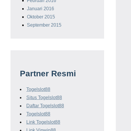
Februari 2016
Januari 2016
Oktober 2015
September 2015
Partner Resmi
Togelslot88
Situs Togelslot88
Daftar Togelslot88
Togelslot88
Link Togelslot88
Link Vipwin88