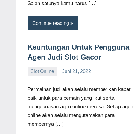
Salah satunya kamu harus […]
Continue reading
Keuntungan Untuk Pengguna
Agen Judi Slot Gacor
Slot Online
Juni 21, 2022
Keith
Bell
Permainan judi akan selalu memberikan kabar
baik untuk para pemain yang ikut serta
menggunakan agen online mereka. Setiap agen
online akan selalu mengutamakan para
membernya […]