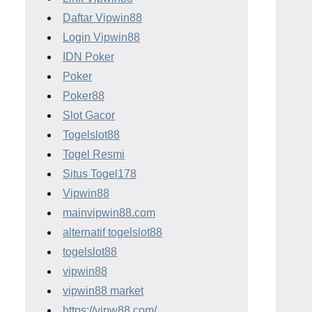
Daftar Vipwin88
Login Vipwin88
IDN Poker
Poker
Poker88
Slot Gacor
Togelslot88
Togel Resmi
Situs Togel178
Vipwin88
mainvipwin88.com
alternatif togelslot88
togelslot88
vipwin88
vipwin88 market
https://vipw88.com/