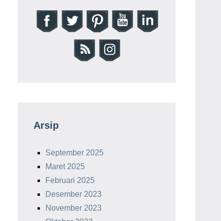
Arsip
September 2025
Maret 2025
Februari 2025
Desember 2023
November 2023