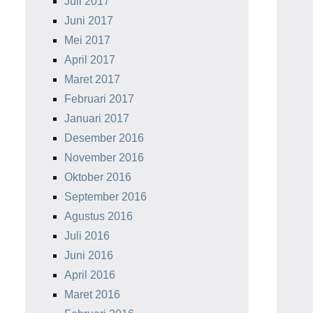
Juli 2017
Juni 2017
Mei 2017
April 2017
Maret 2017
Februari 2017
Januari 2017
Desember 2016
November 2016
Oktober 2016
September 2016
Agustus 2016
Juli 2016
Juni 2016
April 2016
Maret 2016