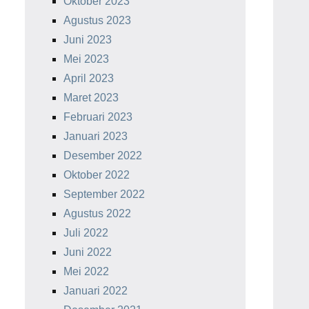
Oktober 2023
Agustus 2023
Juni 2023
Mei 2023
April 2023
Maret 2023
Februari 2023
Januari 2023
Desember 2022
Oktober 2022
September 2022
Agustus 2022
Juli 2022
Juni 2022
Mei 2022
Januari 2022