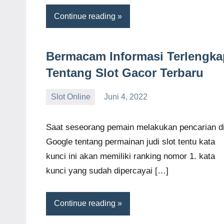
Continue reading
Bermacam Informasi Terlengka
Tentang Slot Gacor Terbaru
Slot Online
Juni 4, 2022
Keith
Bell
Saat seseorang pemain melakukan pencarian d
Google tentang permainan judi slot tentu kata
kunci ini akan memiliki ranking nomor 1. kata
kunci yang sudah dipercayai […]
Continue reading