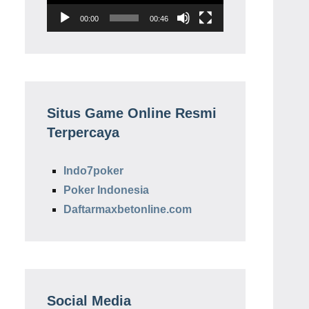
00:00
00:46
Situs Game Online Resmi
Terpercaya
Indo7poker
Poker Indonesia
Daftarmaxbetonline.com
Social Media