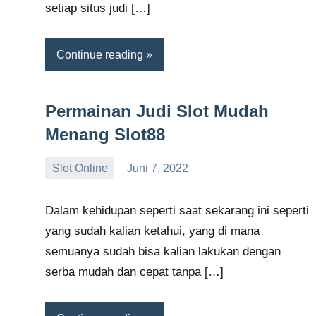
setiap situs judi […]
Continue reading
Permainan Judi Slot Mudah
Menang Slot88
Slot Online
Juni 7, 2022
Keith
Bell
Dalam kehidupan seperti saat sekarang ini seperti
yang sudah kalian ketahui, yang di mana
semuanya sudah bisa kalian lakukan dengan
serba mudah dan cepat tanpa […]