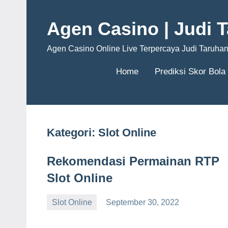
Skip
to
Agen Casino | Judi T
content
Agen Casino Online Live Terpercaya Judi Taruhan 
Home
Prediksi Skor Bola
Kategori:
Slot Online
Rekomendasi Permainan RTP
Slot Online
Slot Online
September 30, 2022
Keith
Bell