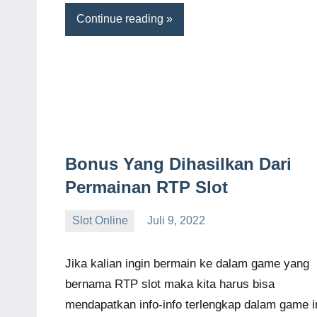
Continue reading
Bonus Yang Dihasilkan Dari
Permainan RTP Slot
Slot Online
Juli 9, 2022
Keith
Bell
Jika kalian ingin bermain ke dalam game yang
bernama RTP slot maka kita harus bisa
mendapatkan info-info terlengkap dalam game in