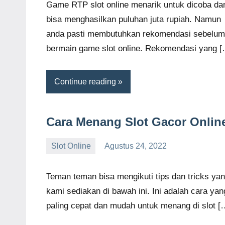
Game RTP slot online menarik untuk dicoba da
bisa menghasilkan puluhan juta rupiah. Namun
anda pasti membutuhkan rekomendasi sebelum
bermain game slot online. Rekomendasi yang [
Continue reading
Cara Menang Slot Gacor Onlin
Slot Online
Agustus 24, 2022
Keith
Bell
Teman teman bisa mengikuti tips dan tricks ya
kami sediakan di bawah ini. Ini adalah cara yan
paling cepat dan mudah untuk menang di slot [